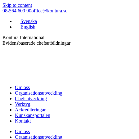
Skip to content
08-564 609 90
office@kontura.se
Svenska
English
Kontura International
Evidensbaserade chefsutbildningar
Om oss
Organisationsutveckling
Chefsutveckling
Verktyg
Ackrediteringar
Kunskapsportalen
Kontakt
Om oss
Organisationsutveckling