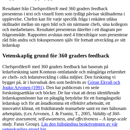
Resultatet från Chefsprofilen® med 360 graders feedback
presenteras i text och visuell form som tydligt påvisar skillnaderna i
upplevelse. Chefen kan för varje specifik fråga i enkäten utläsa
skillnader mellan sin egen bild och sin närmaste chefs, sina kollegors
och medarbetares. Resultatet presenteras därefter i ett diagram per
frågeområde. Rapporten avslutas med 4 fritextfrågor som presenterar
råd från andra och fokuspersonen själv för fortsatt utveckling av sitt
ledarskap
Vetenskaplig grund för 360 graders feedback
Chefsprofilen® med 360 graders feedback har baserats på
ledarforskning samt Konturas omfattande och mångåriga erfarenhet
av chefs- och ledarutveckling i olika miljöer. Den forskning vi
bygger på, är i huvudsak den som bedrivits av
Göran Ekvall och
Jouko Arvonen (1991)
. Den har publicerats i en serie
forskningsartiklar och böcker. De har visat att deras identifierade
ledarskapsmönster har en påtaglig betydelse för ett framgångsrikt
ledarskap och för att åstadkomma ett effektivt arbetssätt, ett
innovativt klimat, ett fruktbärande teamarbete samt en mer hälsosam
arbetsplats, (t.ex Arvonen, J. & Frantsi, T., 2005,
Validity of 360-
degree assessment, self-awareness, and effectiveness – A large-scale
study.
Farax Group).
Läs den fullständiga beskrivningen av vår
vetenskapliga grund här.