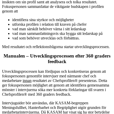
insikten om sin profil samt att analysera och tolka resultatet.
Fokuspersonen sammanfattar de viktigaste budskapen i profilen
genom att
identifiera sina styrkor och möjligheter
utforska profilen i relation till kraven på chefer
vad man särskilt behöver värna i sitt ledarskap
vad man sammanfattningsvis ska bygga sitt ledarskap på
vad som behöver utvecklas och förbättras.
Med resultatet och reflektionsfrågorna startar utvecklingsprocessen.
Manualen – Utvecklingsprocessen efter 360 graders
feedback
Utvecklingsprocessen kan fördjupas och konkretiseras genom att
fokuspersonen genomför intervjuer med närmaste chef och
medarbetare
innan
resultatet av Chefsprofilen® presenteras. Detta
ger fokuspersonen möjlighet att genom att identifiera gemensamma
mönster i intervjuerna söka mer konkreta förklaringar till svaren i
Chefsprofilen® med 360 graders feedback.
Intervjuguider bör användas, där KASAM-begreppen
Meningsfullhet, Hanterbarhet och Begriplighet utgör grunden för
medarbetarintervjuerna. Då KASAM har visat sig ha stor betydelse