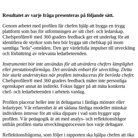
Resultatet av varje fråga presenteras på följande sätt.
Genom arbetet med profilen får chefen hjälp att bygga en trygg
plattform som bas för utformningen av sitt chef- och ledarskap.
Chefsprofilen® med 360 graders feedback ger ett underlag för att
identifiera de styrkor som hen bör bygga sitt chefskap på inom
samtliga ”leda”-områden. Den ger värdefulla impulser till utveckling
och förbättring av relevanta ledarbeteenden.
Instrumentet bör inte användas för att utvärdera chefers lämplighet
eller prestationsförmåga. Det används enbart för utveckling. Detta
bör starkt understrykas när profilen introduceras för berörda chefer.
Chefsprofilen® med 360 graders feedback mäter inte personliga
egenskaper annat än indirekt. Fokus ligger på att mäta konkreta
chef- och ledarbeteenden i arbetets vardag.
Profilen placerar heller inte in deltagarna i färdiga mönster eller
ledartyper. Vår erfarenhet är att sådana färdiga modeller minskar
individens intresse för att söka djupare i vad som bygger upp
profilen. Vår pedagogik är att med analys- och reflektionsfrågor
utifrån profilen starta utvecklingsprocessen hos varje deltagare.
Reflektionsfrågorna, som följer i rapporten ska hjälpa chefen att öka