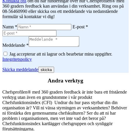
Kontakta oss
om du har funderingar över hur Chefsprofilen® med
360 graders feedback kan användas i din verksamhet. Ring oss på
08-56460990 eller skicka oss ett meddelande via nedanstående
formulär så kontaktar vi dig!
Namn *
E-post *
Meddelande *
Jag accepterar att ni lagrar och bearbetar mina uppgifter.
Integritetspolicy
Skicka meddelande
Andra verktyg
Chefsprofilen® med 360 graders feedback är inte bara ett fristående
verktyg utan även en grundstomme i vår produkt
Chefsfunktionsindex (CFI) Undrar du hur pass styrbar din din
organisation är? Vill ni vässa styrningen av verksamheten? Behöver
ni förstärka den gemensamma chefskulturen? Ser du att ni har
problem i organisationen, men vet inte vad det beror på?
Chefsfunktionsindex kartlägger chefsgruppen och synliggör
förutsättningarna.