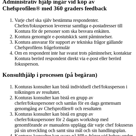
Administrativ hjälp ingår vid köp av
Chefsprofilen® med 360 graders feedback
Varje chef ska själv bestämma respondenter.
Chefen/fokusperson levererar samtliga e-postadresser till
Kontura för de personer som ska besvara enkäten.
Kontura genomgör e-postutskick samt påminnelser.
Kontura ansvarar för support av tekniska frågor gällande
Chefsprofilens frågeformulär
Om en respondent inte har svarat trots påminnelser, kontaktar
Kontura berörd respondent direkt via e-post eller berörd
fokusperson.
Konsulthjälp i processen (på begäran)
Konturas konsulter kan bistå individuell chef/fokusperson i
tolkningen av resultatet.
Konturas konsulter kan bistå en grupp av
chefer/fokuspersoner och samlas för en dags gemensam
genomgång av Chefsprofilen® och resultaten
Konturas konsulter kan bistå en grupp av
chefer/fokuspersoner för 2 dagars workshop med
genomförande av manualens upplägg där varje chef fokuseras
på sin utveckling och samt sina mål och sin handlingsplan.
Konturas konsulter kan svara på HR:s frågor vid behov under