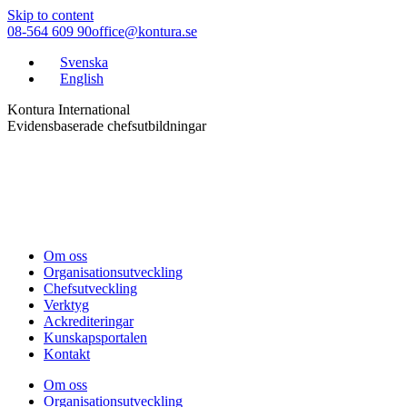
Skip to content
08-564 609 90
office@kontura.se
Svenska
English
Kontura International
Evidensbaserade chefsutbildningar
Om oss
Organisationsutveckling
Chefsutveckling
Verktyg
Ackrediteringar
Kunskapsportalen
Kontakt
Om oss
Organisationsutveckling