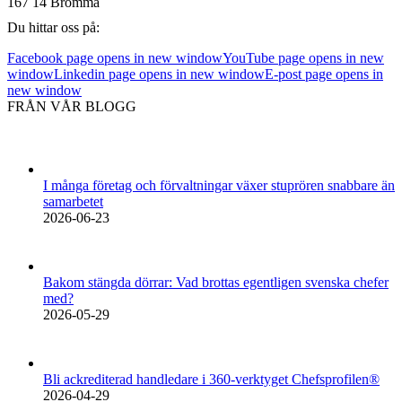
167 14 Bromma
Du hittar oss på:
Facebook page opens in new window
YouTube page opens in new
window
Linkedin page opens in new window
E-post page opens in
new window
FRÅN VÅR BLOGG
I många företag och förvaltningar växer stuprören snabbare än
samarbetet
2026-06-23
Bakom stängda dörrar: Vad brottas egentligen svenska chefer
med?
2026-05-29
Bli ackrediterad handledare i 360-verktyget Chefsprofilen®
2026-04-29