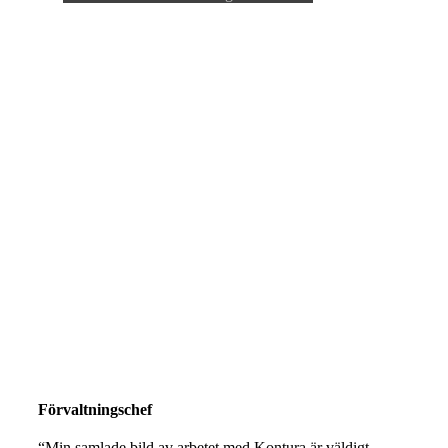
Förvaltningschef
“Min samlade bild av arbetet med Kontura är väldigt