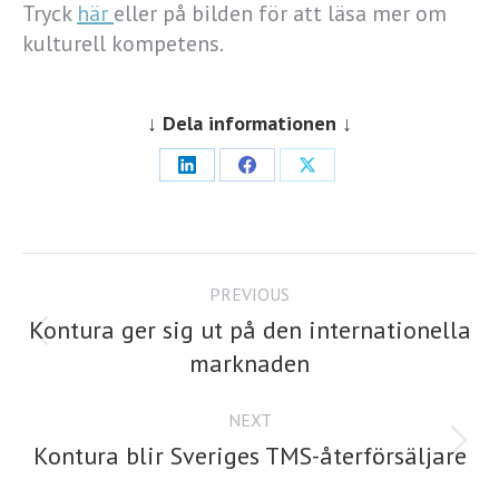
Tryck
här
eller på bilden för att läsa mer om
kulturell kompetens.
↓ Dela informationen ↓
Share
Share
Share
on
on
on
LinkedIn
Facebook
X
Post
PREVIOUS
navigation
Kontura ger sig ut på den internationella
Previous
marknaden
post:
NEXT
Next
Kontura blir Sveriges TMS-återförsäljare
post: