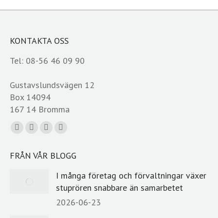
KONTAKTA OSS
Tel: 08-56 46 09 90
Gustavslundsvägen 12
Box 14094
167 14 Bromma
Du hittar oss på:
Facebook
YouTube
Linkedin
E-
page
page
page
post
FRÅN VÅR BLOGG
opens
opens
opens
page
in
in
in
opens
I många företag och förvaltningar växer
new
new
new
in
stuprören snabbare än samarbetet
window
window
window
new
2026-06-23
window