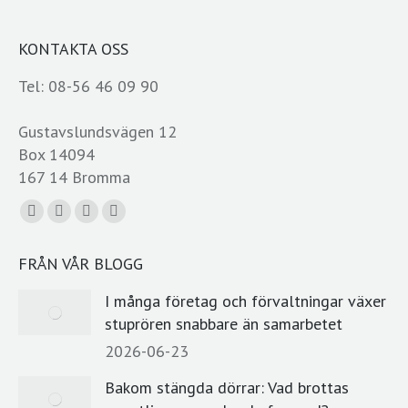
KONTAKTA OSS
Tel: 08-56 46 09 90
Gustavslundsvägen 12
Box 14094
167 14 Bromma
Du hittar oss på:
Facebook
YouTube
Linkedin
E-
page
page
page
post
FRÅN VÅR BLOGG
opens
opens
opens
page
in
in
in
opens
I många företag och förvaltningar växer
new
new
new
in
stuprören snabbare än samarbetet
window
window
window
new
2026-06-23
window
Bakom stängda dörrar: Vad brottas