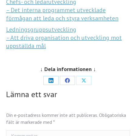
Chefs- och ledarutveckling
– Det interna programmet utvecklade
förmågan att leda och styra verksamheten
Ledningsgruppsutveckling
– Att driva organisation och utveckling mot
uppställda mål
↓ Dela informationen ↓
Share
Share
Share
Lämna ett svar
on
on
on
LinkedIn
Facebook
X
Din e-postadress kommer inte att publiceras. Obligatoriska
fält är markerade med
*
Kommentar