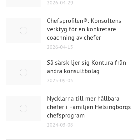
2026-04-29
Chefsprofilen®: Konsultens
verktyg för en konkretare
coachning av chefer
2026-04-15
Så särskiljer sig Kontura från
andra konsultbolag
2025-09-03
Nycklarna till mer hållbara
chefer i Familjen Helsingborgs
chefsprogram
2024-03-08