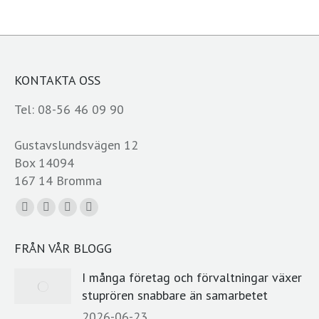
KONTAKTA OSS
Tel: 08-56 46 09 90
Gustavslundsvägen 12
Box 14094
167 14 Bromma
Du hittar oss på:
Facebook
YouTube
Linkedin
E-
page
page
page
post
FRÅN VÅR BLOGG
opens
opens
opens
page
in
in
in
opens
I många företag och förvaltningar växer
new
new
new
in
stuprören snabbare än samarbetet
window
window
window
new
2026-06-23