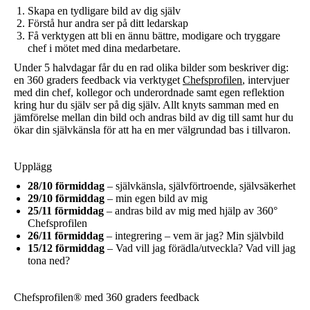
Skapa en tydligare bild av dig själv
Förstå hur andra ser på ditt ledarskap
Få verktygen att bli en ännu bättre, modigare och tryggare
chef i mötet med dina medarbetare.
Under 5 halvdagar får du en rad olika bilder som beskriver dig:
en 360 graders feedback via verktyget
Chefsprofilen
, intervjuer
med din chef, kollegor och underordnade samt egen reflektion
kring hur du själv ser på dig själv. Allt knyts samman med en
jämförelse mellan din bild och andras bild av dig till samt hur du
ökar din självkänsla för att ha en mer välgrundad bas i tillvaron.
Upplägg
28/10 förmiddag
– självkänsla, självförtroende, självsäkerhet
29/10 förmiddag
– min egen bild av mig
25/11 förmiddag
– andras bild av mig med hjälp av 360°
Chefsprofilen
26/11 förmiddag
– integrering – vem är jag? Min självbild
15/12 förmiddag
– Vad vill jag förädla/utveckla? Vad vill jag
tona ned?
Chefsprofilen® med 360 graders feedback