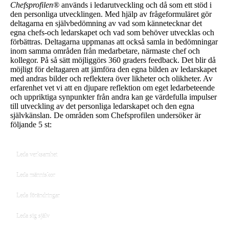
Chefsprofilen®
används i ledarutveckling och då som ett stöd i
den personliga utvecklingen. Med hjälp av frågeformuläret gör
deltagarna en självbedömning av vad som kännetecknar det
egna chefs-och ledarskapet och vad som behöver utvecklas och
förbättras. Deltagarna uppmanas att också samla in bedömningar
inom samma områden från medarbetare, närmaste chef och
kollegor. På så sätt möjliggörs 360 graders feedback. Det blir då
möjligt för deltagaren att jämföra den egna bilden av ledarskapet
med andras bilder och reflektera över likheter och olikheter. Av
erfarenhet vet vi att en djupare reflektion om eget ledarbeteende
och uppriktiga synpunkter från andra kan ge värdefulla impulser
till utveckling av det personliga ledarskapet och den egna
självkänslan. De områden som Chefsprofilen undersöker är
följande 5 st:
Leda verksamhet
Leda människor
Leda förändringar
Leda sig själv