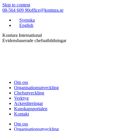
Skip to content
08-564 609 90
office@kontura.se
Svenska
English
Kontura International
Evidensbaserade chefsutbildningar
Om oss
Organisationsutveckling
Chefsutveckling
Verktyg
Ackrediteringar
Kunskapsportalen
Kontakt
Om oss
Organisationsutveckling