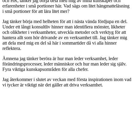
och HR, tänker jag börja dela med mig av mina kunskaper och
erfarenheter i små portioner här. Vad sägs om litet hängmatteläsning
i små portioner för att lära litet mer?
Jag tänker börja med helheten för att i nästa vända fördjupa en del.
Under ett långt konsultliv hinner man identifiera mönster, likheter
och olikheter i verksamheter, utveckla metoder och verktyg för att
hantera allt som hör drivande av en verksamhet till. Jag tänker mig
att dela med mig en del så här i sommartider då vi alla hinner
reflektera.
Ämnena jag tänker beröra är hur man leder verksamhet, leder
förändringsprocesser, leder människor och hur man leder sig själv.
Fyra viktiga kunskapsområden för alla chefer.
Jag återkommer i slutet av veckan med första inspirationen inom vad
vi tycker är viktigt när det gäller att driva verksamhet.