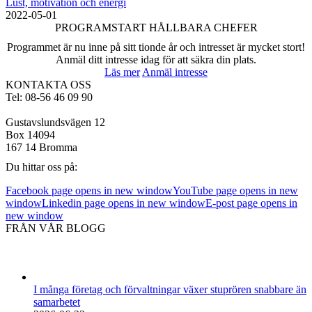
Lust, motivation och energi
2022-05-01
PROGRAMSTART HÅLLBARA CHEFER
Programmet är nu inne på sitt tionde år och intresset är mycket stort!
Anmäl ditt intresse idag för att säkra din plats.
Läs mer
Anmäl intresse
KONTAKTA OSS
Tel: 08-56 46 09 90
Gustavslundsvägen 12
Box 14094
167 14 Bromma
Du hittar oss på:
Facebook page opens in new window
YouTube page opens in new
window
Linkedin page opens in new window
E-post page opens in
new window
FRÅN VÅR BLOGG
I många företag och förvaltningar växer stuprören snabbare än
samarbetet