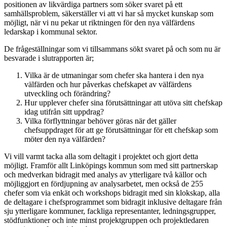
positionen av likvärdiga partners som söker svaret på ett
samhällsproblem, säkerställer vi att vi har så mycket kunskap som
möjligt, när vi nu pekar ut riktningen för den nya välfärdens
ledarskap i kommunal sektor.
De frågeställningar som vi tillsammans sökt svaret på och som nu är
besvarade i slutrapporten är;
Vilka är de utmaningar som chefer ska hantera i den nya
välfärden och hur påverkas chefskapet av välfärdens
utveckling och förändring?
Hur upplever chefer sina förutsättningar att utöva sitt chefskap
idag utifrån sitt uppdrag?
Vilka förflyttningar behöver göras när det gäller
chefsuppdraget för att ge förutsättningar för ett chefskap som
möter den nya välfärden?
Vi vill varmt tacka alla som deltagit i projektet och gjort detta
möjligt. Framför allt Linköpings kommun som med sitt partnerskap
och medverkan bidragit med analys av ytterligare två källor och
möjliggjort en fördjupning av analysarbetet, men också de 255
chefer som via enkät och workshops bidragit med sin klokskap, alla
de deltagare i chefsprogrammet som bidragit inklusive deltagare från
sju ytterligare kommuner, fackliga representanter, ledningsgrupper,
stödfunktioner och inte minst projektgruppen och projektledaren