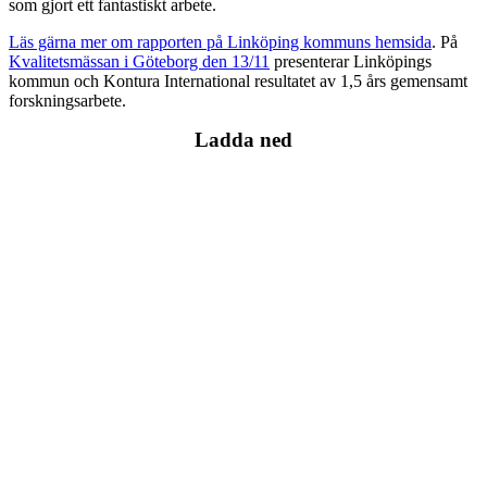
som gjort ett fantastiskt arbete.
Läs gärna mer om rapporten på Linköping kommuns hemsida
. På
Kvalitetsmässan i Göteborg den 13/11
presenterar Linköpings
kommun och Kontura International resultatet av 1,5 års gemensamt
forskningsarbete.
Ladda ned