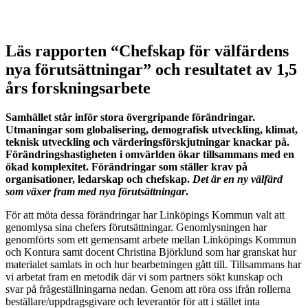
Läs rapporten “Chefskap för välfärdens
nya förutsättningar” och resultatet av 1,5
års forskningsarbete
Samhället står inför stora övergripande förändringar.
Utmaningar som globalisering, demografisk utveckling, klimat,
teknisk utveckling och värderingsförskjutningar knackar på.
Förändringshastigheten i omvärlden ökar tillsammans med en
ökad komplexitet. Förändringar som ställer krav på
organisationer, ledarskap och chefskap.
Det är en ny välfärd
som växer fram med nya förutsättningar
.
För att möta dessa förändringar har Linköpings Kommun valt att
genomlysa sina chefers förutsättningar. Genomlysningen har
genomförts som ett gemensamt arbete mellan Linköpings Kommun
och Kontura samt docent Christina Björklund som har granskat hur
materialet samlats in och hur bearbetningen gått till. Tillsammans har
vi arbetat fram en metodik där vi som partners sökt kunskap och
svar på frågeställningarna nedan. Genom att röra oss ifrån rollerna
beställare/uppdragsgivare och leverantör för att i stället inta