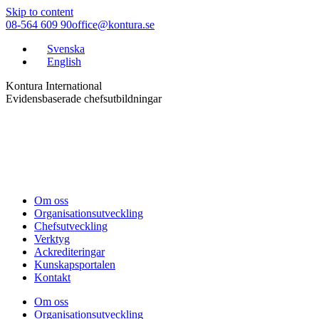
Skip to content
08-564 609 90
office@kontura.se
Svenska
English
Kontura International
Evidensbaserade chefsutbildningar
Om oss
Organisationsutveckling
Chefsutveckling
Verktyg
Ackrediteringar
Kunskapsportalen
Kontakt
Om oss
Organisationsutveckling