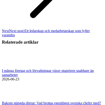
Next
Next post:
Ett ledarskap och medarbetarskap som lyfter
varandra
Relaterade artiklar
I många företag och förvaltningar växer stuprören snabbare än
samarbetet
2026-06-23
Bakom stängda dörrar: Vad brottas egentligen svenska chefer med?