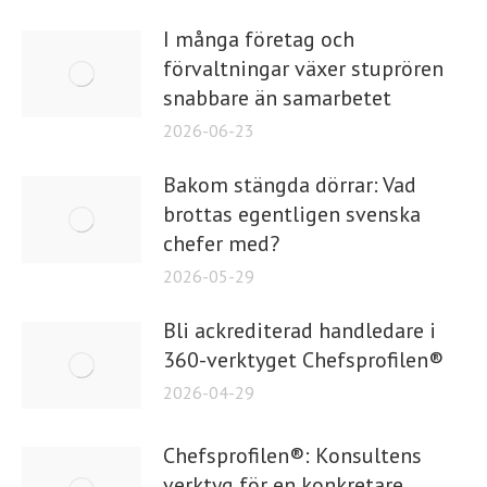
I många företag och
förvaltningar växer stuprören
snabbare än samarbetet
2026-06-23
Bakom stängda dörrar: Vad
brottas egentligen svenska
chefer med?
2026-05-29
Bli ackrediterad handledare i
360-verktyget Chefsprofilen®
2026-04-29
Chefsprofilen®: Konsultens
verktyg för en konkretare