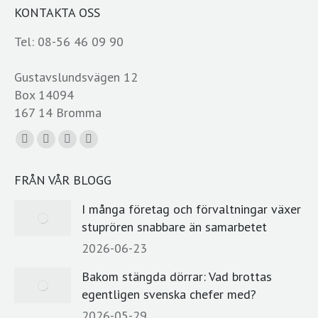
KONTAKTA OSS
Tel: 08-56 46 09 90
Gustavslundsvägen 12
Box 14094
167 14 Bromma
Du hittar oss på:
Facebook
YouTube
Linkedin
E-
page
page
page
post
FRÅN VÅR BLOGG
opens
opens
opens
page
in
in
in
opens
I många företag och förvaltningar växer
new
new
new
in
stuprören snabbare än samarbetet
window
window
window
new
2026-06-23
window
Bakom stängda dörrar: Vad brottas
egentligen svenska chefer med?
2026-05-29