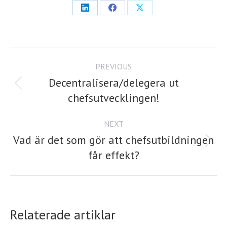
Share
Share
Share
on
on
on
LinkedIn
Facebook
X
Post
PREVIOUS
navigation
Decentralisera/delegera ut
Previous
chefsutvecklingen!
post:
NEXT
Vad är det som gör att chefsutbildningen
Next
får effekt?
post:
Relaterade artiklar