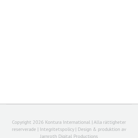
Av
Kontura International
2017-10-05
Hjärtligt välkommen till höstens första
möte hos Sveriges
Managementkonsulter 18 oktober, kl.
17.30! Denna gång i form av ett dialog-
och debattmöte om vad som får
människor att gå till pressen och hur en
lyckad förändringsprocess ser ut.
Anmälan görs till: info@samc.se.
Copyright 2026 Kontura International | Alla rättigheter
reserverade |
Integritetspolicy
| Design & produktion av
Jarnroth Digital Productions