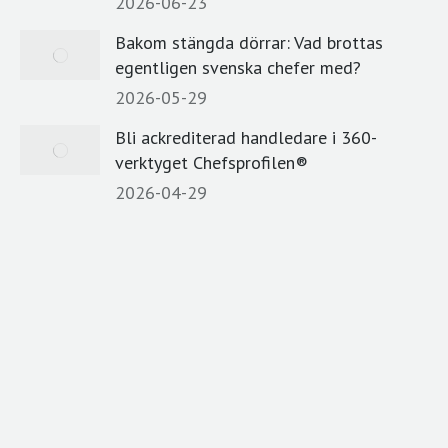
2026-06-23
window
Bakom stängda dörrar: Vad brottas
egentligen svenska chefer med?
2026-05-29
Bli ackrediterad handledare i 360-
verktyget Chefsprofilen®
2026-04-29