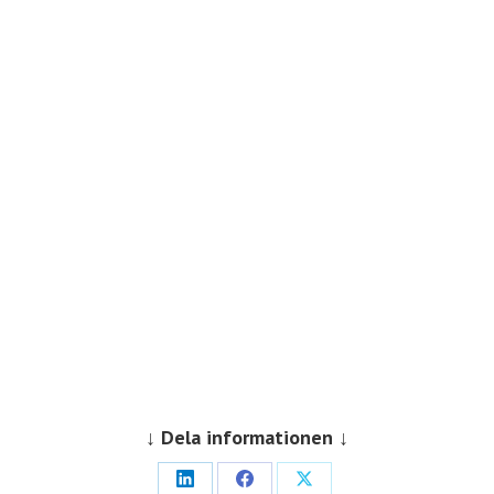
Vad kännetecknar en bra chef?
En bra chef är inte bara en ledare, utan
också en inspiratör, kommunikatör och
strategisk beslutsfattare. Genom att
behärska fem centrala områden når du
framgång som chef.
Läs mer...
↓ Dela informationen ↓