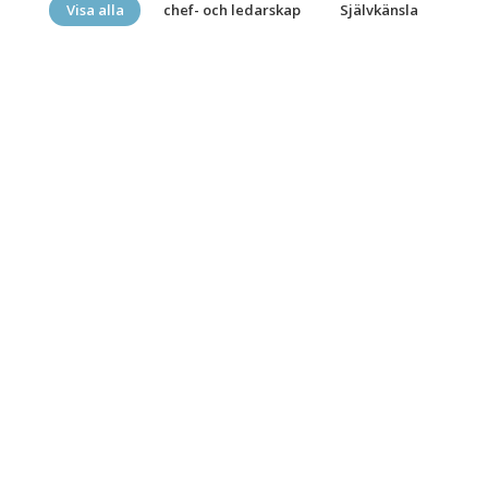
Visa alla
chef- och ledarskap
Självkänsla
chef- och ledarskap
Kunskapsportalen
Nyheter
I många företag och
förvaltningar växer stuprören
snabbare än samarbetet
Varför landar chefer i passivitet när det
stormar? I dagens arbetsliv räcker det
inte längre att bara vara expert. När
förutsättningarna skiftar i grunden