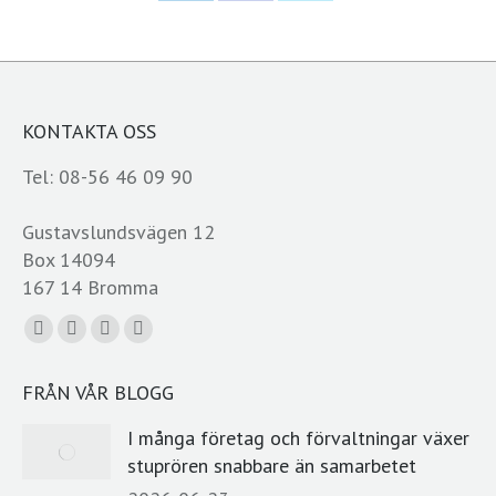
Share
Share
Share
on
on
on
LinkedIn
Facebook
X
KONTAKTA OSS
Tel: 08-56 46 09 90
Gustavslundsvägen 12
Box 14094
167 14 Bromma
Du hittar oss på:
Facebook
YouTube
Linkedin
E-
page
page
page
post
FRÅN VÅR BLOGG
opens
opens
opens
page
in
in
in
opens
I många företag och förvaltningar växer
new
new
new
in
stuprören snabbare än samarbetet
window
window
window
new